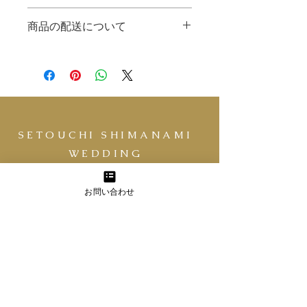
徴やおすすめのポイントなどを説明し
返品・返金規約を入力してください。
ましょう。
商品の配送について
商品にご満足いただけなかった場合の
返品・返金ポリシーと手順を説明しま
配送地域、料金、所要時間、梱包な
しょう。規約の内容を明確にすること
ど、商品の配送に関する情報を入力し
で、お客様の信頼を獲得し、安心して
てください。配送情報を明確にするこ
商品をご購入いただけます。
とで、お客様の信頼を獲得し、安心し
て商品をご購入いただけます。
SETOUCHI SHIMANAMI
WEDDING
​株式会社 茶梅
お問い合わせ
大三島憩の家
愛媛県今治市
大三島町宗方
​5208-1
Tel: ​0897-83-1111
​【お電話でのご相談は予約制となります】