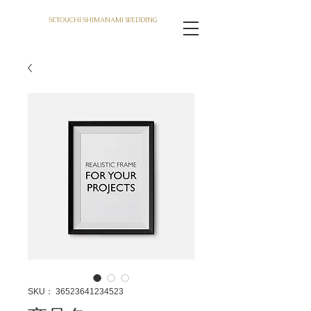
SETOUCHI SHIMANAMI WEDDING
SKU： 36523641234523