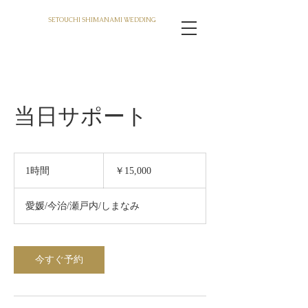
SETOUCHI SHIMANAMI WEDDING
当日サポート
15,000
円
1時間
1
￥15,000
時
愛媛/今治/瀬戸内/しまなみ
今すぐ予約