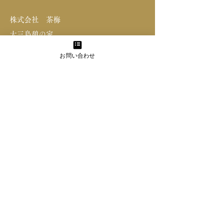
​株式会社 茶梅
大三島憩の家
愛媛県今治市
お問い合わせ
大三島町宗方
​5208-1
Tel: ​0897-83-1111
​【お電話でのご相談は予約制となります】
お申込みはこちら
HOME
フォトウェディング
島和婚
家族婚・少人数結婚式
ステイプラン